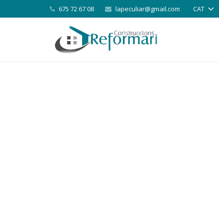
675 72 67 08
lapeculiar@gmail.com
CAT